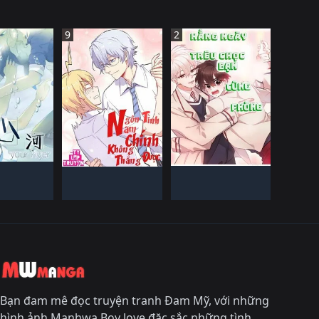
9
2
G QUốC
TRUNG QUốC
TRUNG QUốC
IếN HàNH
ĐANG TIếN HàNH
ĐANG TIếN HàNH
Bạn đam mê đọc truyện tranh Đam Mỹ, với những
hình ảnh Manhwa Boy love đặc sắc những tình