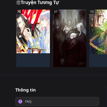
Truyện Tương Tự
70
37
15
TRUNG QUốC
TRUNG
ĐANG TIếN HàNH
ĐANG TI
TRUNG QUốC
ĐANG TIếN HàNH
Thông tin
FAQ