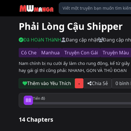
Phải Lòng Cậu Shipper
Đã HOàN THàNH
Đang cập nhật
Đang cập nh
Có Che
Manhua
Truyện Con Gái
Truyện Màu
Nam chính bị nụ cười ấy làm cho rung động, kể từ giây 
hay gái gì thì cũng phải: NHANH, GỌN VÀ THỦ ĐOẠN
Thêm vào Yêu Thích
-
Chia Sẻ
0 bình
Tiến độ
Tiến độ đọc
14 Chapters