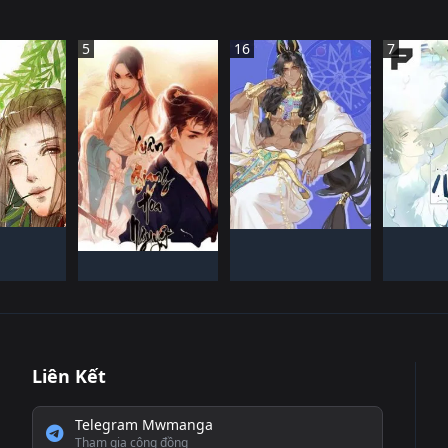
5
16
7
 QUốC
TRUN
TRUNG QUốC
ếN HàNH
ĐANG T
ĐANG TIếN HàNH
TRUNG QUốC
ĐANG TIếN HàNH
Liên Kết
Telegram Mwmanga
Tham gia cộng đồng