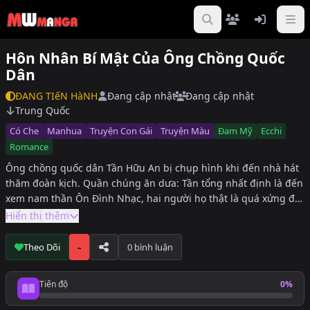
Hôn Nhân Bí Mật Của Ông Chồng Quốc
Dân
ĐANG TIếN HàNH
Đang cập nhật
Đang cập nhật
Trung Quốc
Có Che
Manhua
Truyện Con Gái
Truyện Màu
Đam Mỹ
Ecchi
Romance
Ông chồng quốc dân Tần Hữu An bị chụp hình khi đến nhà hát
thăm đoàn kịch. Quần chúng ăn dưa: Tần tổng nhất định là đến
xem nam thần Ôn Đình Nhạc, hai người họ thật là quá xứng đôi
ahahah! Fan Ôn gia cũng lật tung weibo để xem chi tiết Tần
Hiển thị thêm
tổng phát đường. Sau đó, một tên “chó săn” chụp được Thẩm Tô
Vân chủ động chui vào lòng Tần tổng. Quần chúng phẫn nộ: Từ
-
Theo Dõi
0 bình luận
đâu ra một con chim chỉ mà muốn làm dơ bẩn Tần tổng chúng
ta.
Tiến độ
0%
Tiến độ đọc