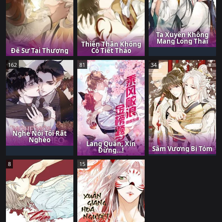
Ta Xuyên Không
Mang Long Thai
Thiên Thần Không
Đế Sư Tại Thượng
Có Tiết Tháo
162
81
34
Nghe Nói Tôi Rất
Nghèo
Lang Quân, Xin
Sâm Vương Bị Tóm
Đừng…!
8
15