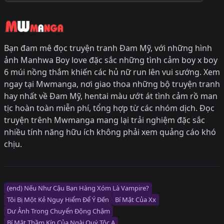
Bạn đam mê đọc truyện tranh Đam Mỹ, với những hình
ảnh Manhwa Boy love đặc sắc những tình cảm boy x boy
6 múi nồng thắm khiến các hủ nữ run lên vui sướng. Xem
ngay tại Mwmanga, nơi giao thoa những bộ truyện tranh
hay nhất về Đam Mỹ, hentai màu ướt át tình cảm rồ man
tịc hoàn toàn miễn phí, tổng hợp từ các nhóm dịch. Đọc
truyện trênh Mwmanga mang lại trải nghiệm đặc sắc
nhiều tính năng hữu ích không phải xem quảng cáo khó
chịu.
(end) Nếu Như Cậu Bạn Hàng Xóm Là Vampire?
Tôi Bị Một Kẻ Nguy Hiểm Để Ý Đến
Bí Mật Của Xx
Dư Ảnh Trong Chuyển Động Chậm
Bí Mật Thầm Kín Của Ngài Quý Tộc Α