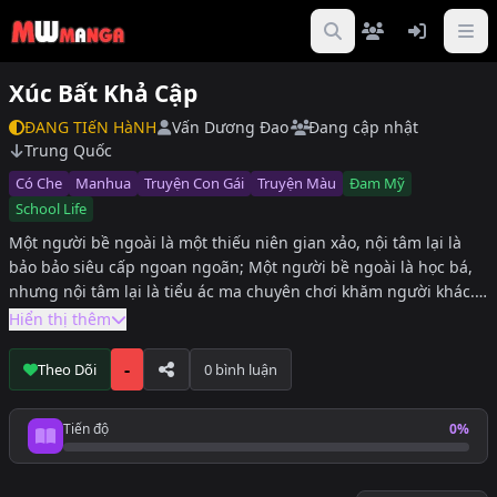
Xúc Bất Khả Cập
ĐANG TIếN HàNH
Vấn Dương Đao
Đang cập nhật
Trung Quốc
Có Che
Manhua
Truyện Con Gái
Truyện Màu
Đam Mỹ
School Life
Một người bề ngoài là một thiếu niên gian xảo, nội tâm lại là
bảo bảo siêu cấp ngoan ngoãn; Một người bề ngoài là học bá,
nhưng nội tâm lại là tiểu ác ma chuyên chơi khăm người khác.
Hai thiếu niên với tính cách hoàn toàn trái ngược nhau. Nhờ cơ
Hiển thị thêm
duyên, giữa họ nảy sinh một "tình bạn kì diệu". Hai người họ
ảnh hưởng tới nhau như thế nào, cứu giúp nhau ra sao?
-
Theo Dõi
0 bình luận
[Không thể chạm tới] sẽ cho bạn biết câu trả lời!
Tiến độ
0%
Tiến độ đọc