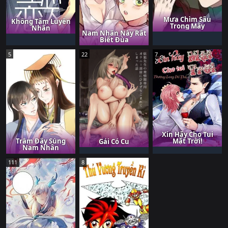
Mưa Chìm Sâu
Không Tâm Luyến
Trong Mây
Nhân
Nam Nhân Này Rất
Biết Đùa
5
22
7
Xin Hãy Cho Tui
Mặt Trời!
Trẫm Đây Sủng
Gái Có Cu
Nam Nhân
111
8