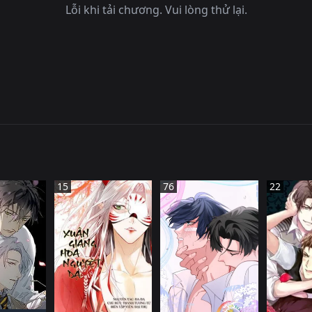
Lỗi khi tải chương. Vui lòng thử lại.
15
76
22
 QUốC
TRUNG QUốC
ếN HàNH
TRUN
ĐANG TIếN HàNH