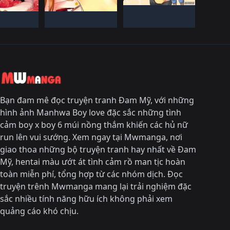
àN THàNH
ĐANG TIếN HàNH
Bạn đam mê đọc truyện tranh Đam Mỹ, với những
hình ảnh Manhwa Boy love đặc sắc những tình
cảm boy x boy 6 múi nồng thắm khiến các hủ nữ
run lên vui sướng. Xem ngay tại Mwmanga, nơi
giao thoa những bộ truyện tranh hay nhất về Đam
Mỹ, hentai màu ướt át tình cảm rồ man tịc hoàn
toàn miễn phí, tổng hợp từ các nhóm dịch. Đọc
truyện trênh Mwmanga mang lại trải nghiệm đặc
sắc nhiều tính năng hữu ích không phải xem
quảng cáo khó chịu.