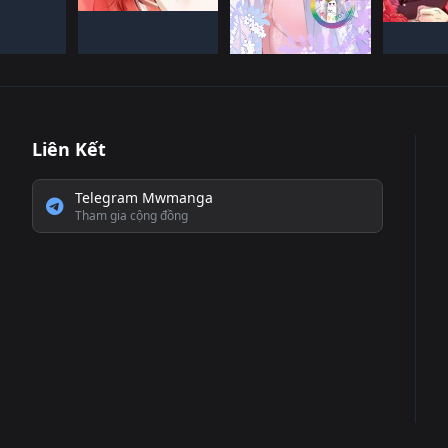
Đã HO
TRUNG QUốC
ĐANG TIếN HàNH
Liên Kết
Telegram Mwmanga
Tham gia cộng đồng