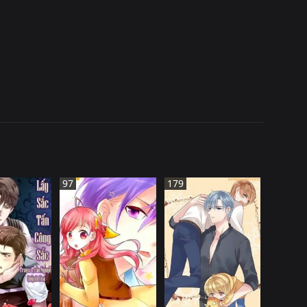
97
179
TRUNG QUốC
G QUốC
TRUNG QUốC
ĐANG TIếN HàNH