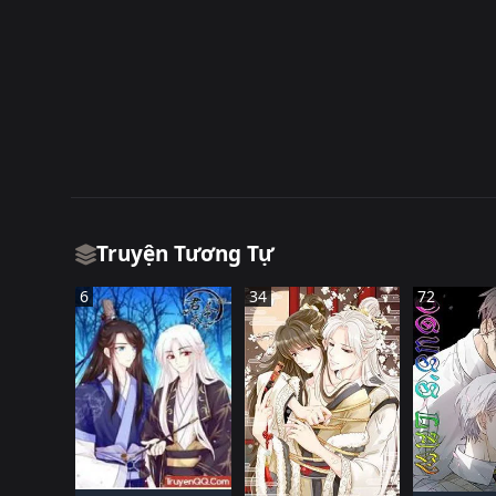
Truyện Tương Tự
6
34
72
TRUNG QUốC
TRUNG
TRUNG QUốC
ĐANG TIếN HàNH
ĐANG TI
ĐANG TIếN HàNH