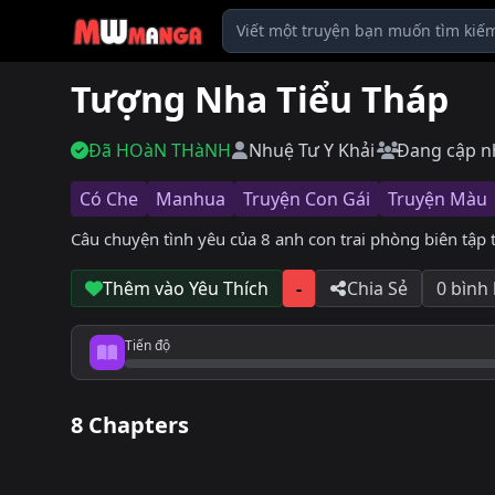
Tượng Nha Tiểu Tháp
Đã HOàN THàNH
Nhuệ Tư
Y Khải
Đang cập n
Có Che
Manhua
Truyện Con Gái
Truyện Màu
Câu chuyện tình yêu của 8 anh con trai phòng biên tập 
Thêm vào Yêu Thích
-
Chia Sẻ
0 bình
Tiến độ
Tiến độ đọc
8 Chapters