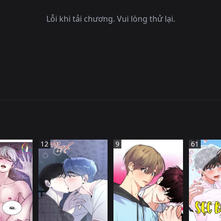
Lỗi khi tải chương. Vui lòng thử lại.
12
9
61
HàN QUốC
HàN