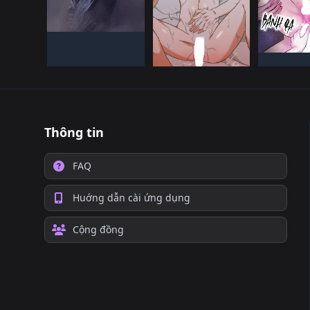
HàN QUốC
ĐANG TIếN HàNH
HàN 
Đã HOàN
HàN QUốC
ĐANG TIếN HàNH
Thông tin
FAQ
Huớng dẫn cài ứng dụng
Cộng đồng