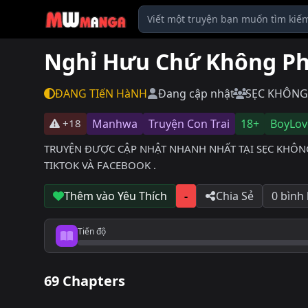
Nghỉ Hưu Chứ Không Ph
ĐANG TIếN HàNH
Đang cập nhật
SẸC KHÔNG
+18
Manhwa
Truyện Con Trai
18+
BoyLov
TRUYỆN ĐƯỢC CẬP NHẬT NHANH NHẤT TẠI SẸC KHÔNG N
TIKTOK VÀ FACEBOOK .
Thêm vào Yêu Thích
-
Chia Sẻ
0 bình
Tiến độ
Tiến độ đọc
69 Chapters