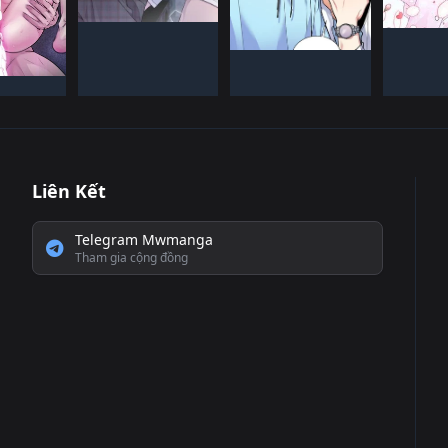
ĐANG TIếN HàNH
ĐANG T
HàN QUốC
Đã HOàN THàNH
QUốC
 THàNH
Liên Kết
Telegram Mwmanga
Tham gia cộng đồng