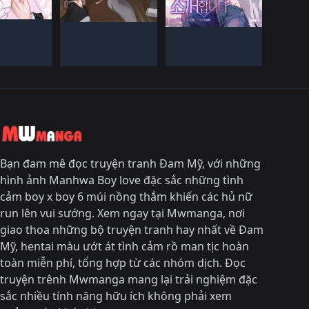
HàN QUốC
HàN QUốC
IếN HàNH
ĐANG TIếN HàNH
ĐANG TIếN HàNH
Bạn đam mê đọc truyện tranh Đam Mỹ, với những
hình ảnh Manhwa Boy love đặc sắc những tình
cảm boy x boy 6 múi nồng thắm khiến các hủ nữ
run lên vui sướng. Xem ngay tại Mwmanga, nơi
giao thoa những bộ truyện tranh hay nhất về Đam
Mỹ, hentai màu ướt át tình cảm rồ man tịc hoàn
toàn miễn phí, tổng hợp từ các nhóm dịch. Đọc
truyện trênh Mwmanga mang lại trải nghiệm đặc
sắc nhiều tính năng hữu ích không phải xem