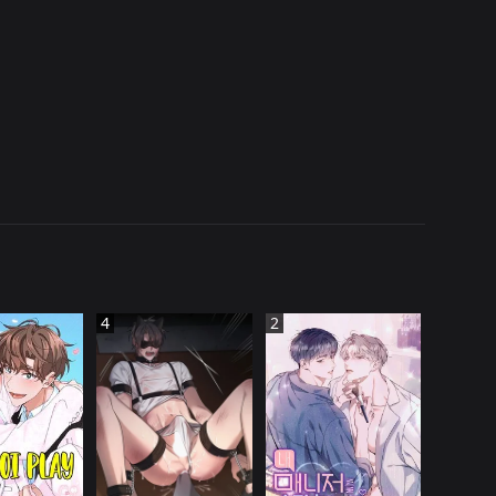
4
2
 QUốC