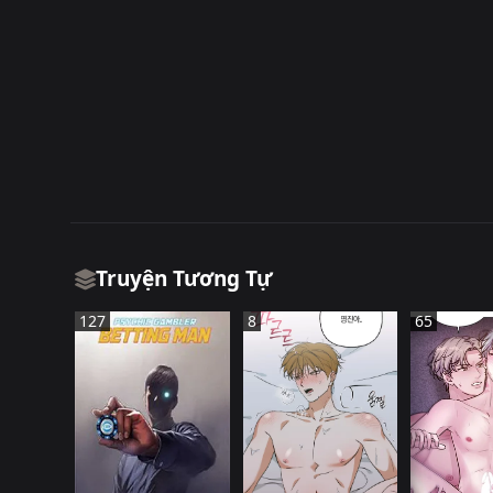
Truyện Tương Tự
127
8
65