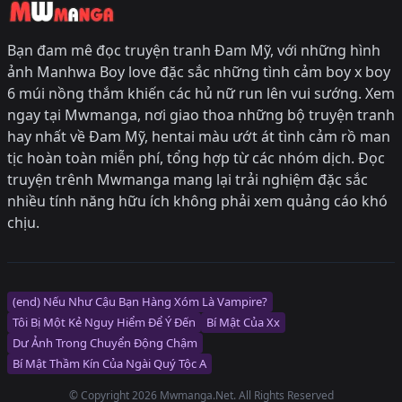
Bạn đam mê đọc truyện tranh Đam Mỹ, với những hình
ảnh Manhwa Boy love đặc sắc những tình cảm boy x boy
6 múi nồng thắm khiến các hủ nữ run lên vui sướng. Xem
ngay tại Mwmanga, nơi giao thoa những bộ truyện tranh
hay nhất về Đam Mỹ, hentai màu ướt át tình cảm rồ man
tịc hoàn toàn miễn phí, tổng hợp từ các nhóm dịch. Đọc
truyện trênh Mwmanga mang lại trải nghiệm đặc sắc
nhiều tính năng hữu ích không phải xem quảng cáo khó
chịu.
(end) Nếu Như Cậu Bạn Hàng Xóm Là Vampire?
Tôi Bị Một Kẻ Nguy Hiểm Để Ý Đến
Bí Mật Của Xx
Dư Ảnh Trong Chuyển Động Chậm
Bí Mật Thầm Kín Của Ngài Quý Tộc Α
© Copyright 2026 Mwmanga.Net. All Rights Reserved