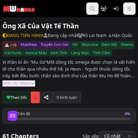
Ông Xã Của Vật Tế Thần
ĐANG TIếN HàNH
Đang cập nhật
Rô Lai team
Hàn Quốc
Manhwa
Truyện Con Gái
18+
BoyLove
Đam Mỹ
Drama
+18
Hài Hước
Hentai Màu
Kịch Tính
Lãng Mạn
Tình Cảm
Vị thần bí ẩn “Mu Go”Một dòng tộc omega được chọn là vật hiến
tế cho thần qua nhiều thế hệ. Ja Heon - Người thuộc dòng tộc
này, bắt đầu bước chân vào dinh thự của thần Mu Ho để hoàn
thành trách nhiệm trở thành một vật hiến tế. Như thường lệ, Ja
Hiển thị thêm
Heon phải bị cắn nuốt và kết thúc cuộc đời của mình, nhưng vì
lời hứa từ ‘nhân cách ông già’ của Mu Ho những nhân cách còn
-
Theo Dõi
0 bình luận
lại không thể cắn nuốt anh. Thế là Ja Heon bất đắc dĩ trở thành
người làm việc vặt trong dinh thự và bắt đầu tập thích nghi với
Tiến độ
0%
cuộc sống mới? với vai trò là một vật tế thần. Cứ như thế Ja
Tiến độ đọc
Heon cùng sống với Mu Go rồi dần dần anh nhận ra sự tồn tại
của những người này là như thế nào…Câu chuyện về tình yêu
61 Chapters
Sắp xếp
nảy mầm trong nỗi cô đơn. #ABO #Quan hệ hợp đồng #Đa