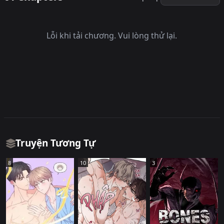
nhân cách #Thể loại phương đông #Hiến thân
Lỗi khi tải chương. Vui lòng thử lại.
Truyện Tương Tự
8
10
3