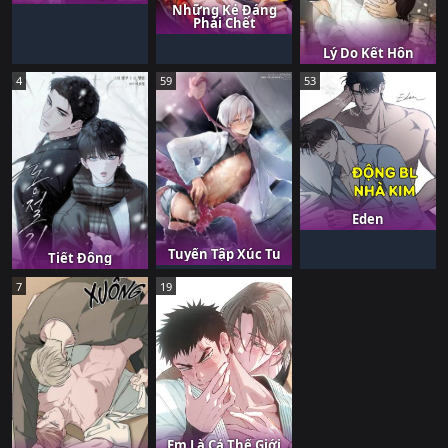
Những Kẻ Đáng
Phải Chết
Lý Do Kết Hôn
4
59
53
Eden
Tuyển Tập Xúc Tu
Tiết Đông
7
19
Em Là Cả Thế Giới