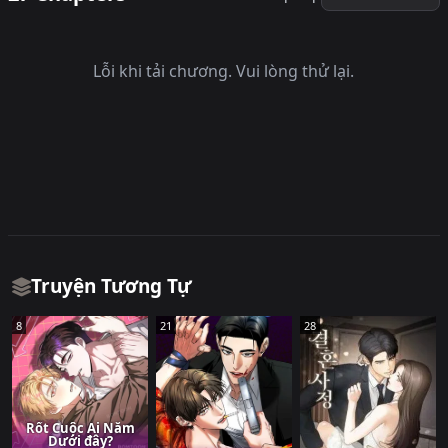
Lỗi khi tải chương. Vui lòng thử lại.
Truyện Tương Tự
8
21
28
Rốt Cuộc Ai Nằm
Dưới đây?