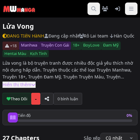
Lửa Vong
ĐANG TIếN HàNH
Đang cập nhật
Rô Lai team
Hàn Quốc
Manhwa
Truyện Con Gái
18+
BoyLove
Đam Mỹ
+18
Hentai Màu
Kịch Tính
Lửa vong là bộ truyện tranh được nhiều độc giả yêu thích nhờ
nội dung hấp dẫn. Truyện thuộc các thể loại Truyện Manhwa,
Truyện 18+, Truyện Đam Mỹ, Truyện Truyện Màu, Truyện
BoyLove, Truyện Kịch Tính, hiện đang được cập nhật đầy đủ tại
Hiển thị thêm
DuaLeoTruyen. Độc giả có thể theo dõi Lửa vong để không bỏ lỡ
các chương mới nhất.
-
Theo Dõi
0 bình luận
Tiến độ
0%
Tiến độ đọc
27 Chapters
Sắp xếp