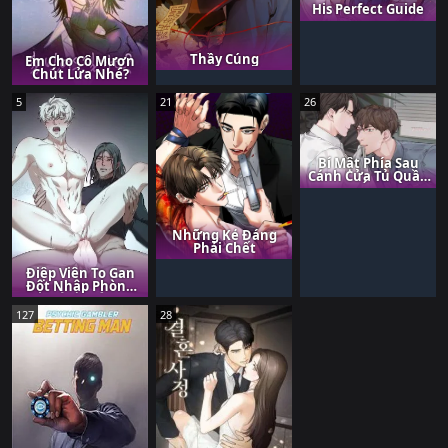
His Perfect Guide
Thầy Cúng
Em Cho Cô Mượn
Chút Lửa Nhé?
5
21
26
Bí Mật Phía Sau
Cánh Cửa Tủ Quần
Áo
Những Kẻ Đáng
Phải Chết
Điệp Viên To Gan
Đột Nhập Phòng
Thí Nghiệm
127
28