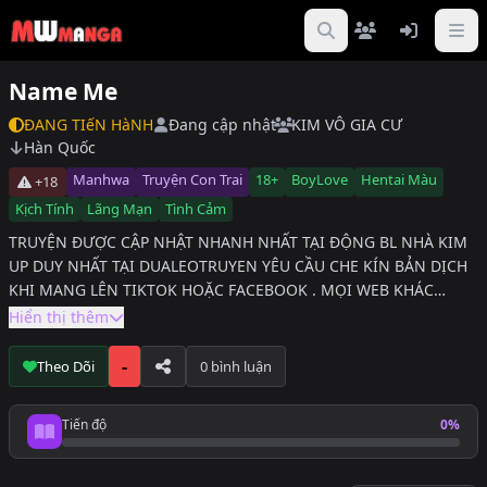
Name Me
ĐANG TIếN HàNH
Đang cập nhật
KIM VÔ GIA CƯ
Hàn Quốc
Manhwa
Truyện Con Trai
18+
BoyLove
Hentai Màu
+18
Kịch Tính
Lãng Mạn
Tình Cảm
TRUYỆN ĐƯỢC CẬP NHẬT NHANH NHẤT TẠI ĐỘNG BL NHÀ KIM
UP DUY NHẤT TẠI DUALEOTRUYEN YÊU CẦU CHE KÍN BẢN DỊCH
KHI MANG LÊN TIKTOK HOẶC FACEBOOK . MỌI WEB KHÁC
NGOÀI DƯA LEO TRUYỆN ĐỀU LÀ REUP VẬY NÊN HÃY QUA WEB
Hiển thị thêm
CHÍNH ĐỌC ĐỂ NHÓM DỊCH CÓ ĐỘNG LỰC RA CHAP NHANH
HƠN
-
Theo Dõi
0 bình luận
Tiến độ
0%
Tiến độ đọc