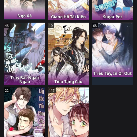
Ngộ Xà
Giang Hồ Tái Kiến
Sugar Pet
46
10
68
Triều Tây, In Or Out
Truy Bắt Ngao
Ngao
Tiếu Tạng Câu
22
117