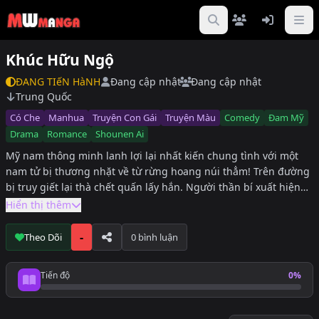
Khúc Hữu Ngộ
ĐANG TIếN HàNH
Đang cập nhật
Đang cập nhật
Trung Quốc
Có Che
Manhua
Truyện Con Gái
Truyện Màu
Comedy
Đam Mỹ
Drama
Romance
Shounen Ai
Mỹ nam thông minh lanh lợi lại nhất kiến chung tình với một
nam tử bị thương nhặt về từ rừng hoang núi thẳm! Trên đường
bị truy giết lại thà chết quấn lấy hắn. Người thần bí xuất hiện
vạch trần bí mật quan hệ của hai người nhưng đâu có dễ dàng
Hiển thị thêm
như vậy, là vì có ẩn tình khác hay cố ý làm ra vẻ đây!!!
-
Theo Dõi
0 bình luận
Tiến độ
0%
Tiến độ đọc