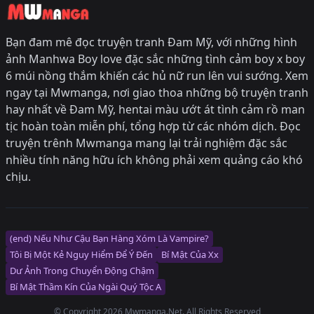
Bạn đam mê đọc truyện tranh Đam Mỹ, với những hình
ảnh Manhwa Boy love đặc sắc những tình cảm boy x boy
6 múi nồng thắm khiến các hủ nữ run lên vui sướng. Xem
ngay tại Mwmanga, nơi giao thoa những bộ truyện tranh
hay nhất về Đam Mỹ, hentai màu ướt át tình cảm rồ man
tịc hoàn toàn miễn phí, tổng hợp từ các nhóm dịch. Đọc
truyện trênh Mwmanga mang lại trải nghiệm đặc sắc
nhiều tính năng hữu ích không phải xem quảng cáo khó
chịu.
(end) Nếu Như Cậu Bạn Hàng Xóm Là Vampire?
Tôi Bị Một Kẻ Nguy Hiểm Để Ý Đến
Bí Mật Của Xx
Dư Ảnh Trong Chuyển Động Chậm
Bí Mật Thầm Kín Của Ngài Quý Tộc Α
© Copyright 2026 Mwmanga.Net. All Rights Reserved