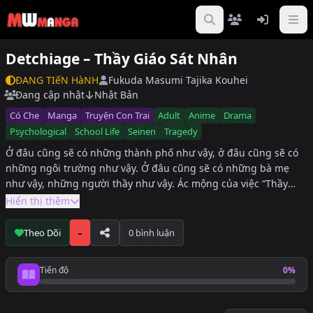
Detchiage – Thầy Giáo Sát Nhân
ĐANG TIếN HàNH
Fukuda Masumi
Tajika Kouhei
Đang cập nhật
Nhật Bản
Có Che
Manga
Truyện Con Trai
Adult
Anime
Drama
Psychological
School Life
Seinen
Tragedy
Ở đâu cũng sẽ có những thành phố như vậy, ở đâu cũng sẽ có
những ngôi trường như vậy. Ở đâu cũng sẽ có những bà mẹ
như vậy, những người thầy như vậy. Ác mộng của việc “Thầy
đến thăm nhà” cuối cùng là gì? Vụ án ở một thành phố nhỏ gây
Hiển thị thêm
chấn động cả nước, sắp sửa đến hồi xét xử. Dưới sự theo dõi
của công luận, bản án sẽ được thi hành…
-
Theo Dõi
0 bình luận
Tiến độ
0%
Tiến độ đọc