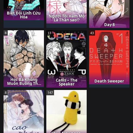
Biệt Đội Lính Cứu
Người Tôi Hâm Mộ
Hỏa
Là Thần sao!?
Day 8
8
13
43
Học Bá Không
Canis – The
Death Sweeper
Muốn Buông Tha
Speaker
Kẻ Cặn Bã
8
147