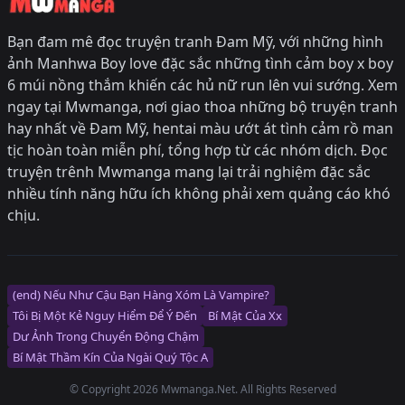
Bạn đam mê đọc truyện tranh Đam Mỹ, với những hình
ảnh Manhwa Boy love đặc sắc những tình cảm boy x boy
6 múi nồng thắm khiến các hủ nữ run lên vui sướng. Xem
ngay tại Mwmanga, nơi giao thoa những bộ truyện tranh
hay nhất về Đam Mỹ, hentai màu ướt át tình cảm rồ man
tịc hoàn toàn miễn phí, tổng hợp từ các nhóm dịch. Đọc
truyện trênh Mwmanga mang lại trải nghiệm đặc sắc
nhiều tính năng hữu ích không phải xem quảng cáo khó
chịu.
(end) Nếu Như Cậu Bạn Hàng Xóm Là Vampire?
Tôi Bị Một Kẻ Nguy Hiểm Để Ý Đến
Bí Mật Của Xx
Dư Ảnh Trong Chuyển Động Chậm
Bí Mật Thầm Kín Của Ngài Quý Tộc Α
© Copyright 2026 Mwmanga.Net. All Rights Reserved