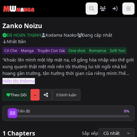
Zanko Noizu
Đã HOàN THàNH
Kodama Naoko
Đang cập nhật
Nhật Bản
Có Che
Manga
Truyện Con Gái
One shot
Romance
Soft Yuri
“Khoác lên mình một lớp mặt nạ, cố gắng hòa nhập vào thế giới
xung quanh thật mệt mỏi nên tôi thường lui tới ngôi nhà bỏ
hoang gần trường, tận hưởng thời gian của riêng mình.Thế
nhưng, cô ta, Shibutani Arimi lại đến, phá vỡ khoảng bình yên
Hiển thị thêm
ấy…Cũng không hẳn là một chuyện khó chịu…”
-
Theo Dõi
0 bình luận
Tiến độ
0%
Tiến độ đọc
1 Chapters
Sắp xếp