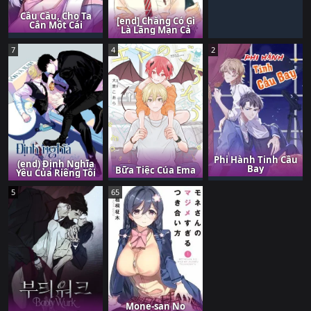
Cầu Cầu, Cho Ta
[end] Chẳng Có Gì
Cắn Một Cái
Là Lãng Mạn Cả
7
4
2
Phi Hành Tinh Cầu
(end) Định Nghĩa
Bay
Bữa Tiệc Của Ema
Yêu Của Riêng Tôi
5
65
Mone-san No