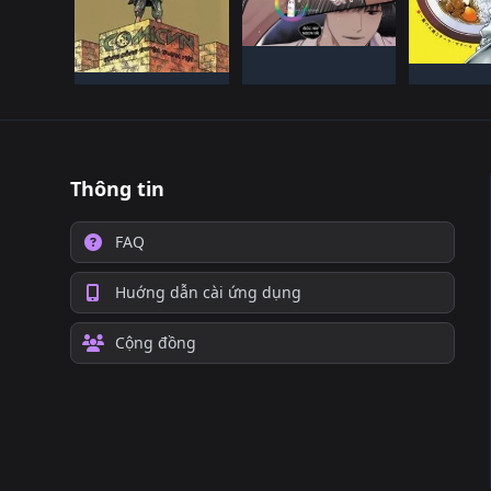
NHậT BảN
NHậT
ĐANG TIếN HàNH
NHậT BảN
ĐANG TI
ĐANG TIếN HàNH
Thông tin
FAQ
Huớng dẫn cài ứng dụng
Cộng đồng