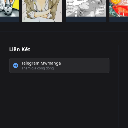
NHậT BảN
 BảN
NHậ
ĐANG TIếN HàNH
ếN HàNH
ĐANG T
NHậT BảN
ĐANG TIếN HàNH
Liên Kết
Telegram Mwmanga
Tham gia cộng đồng