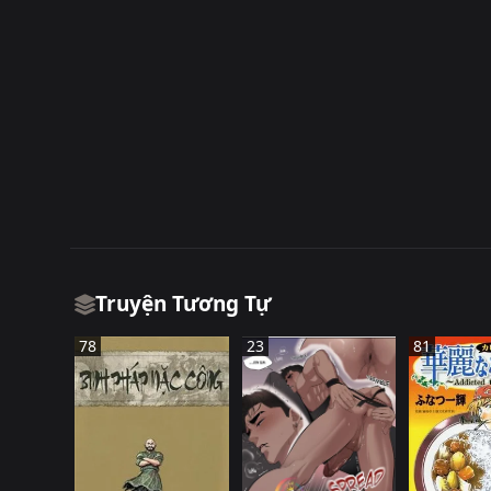
Truyện Tương Tự
78
23
81