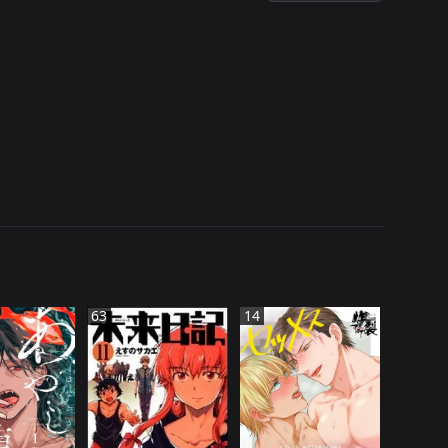
63
14