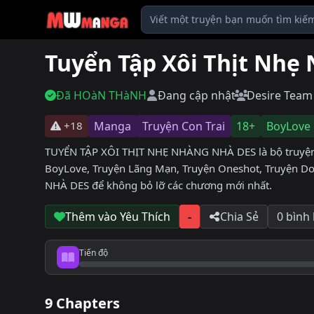
Tuyển Tập Xôi Thịt Nhẹ
Đã HOàN THàNH
Đang cập nhật
Desire Team
+18
Manga
Truyện Con Trai
18+
BoyLove
TUYỂN TẬP XÔI THỊT NHẸ NHÀNG NHÀ DES là bộ truyện tr
BoyLove, Truyện Lãng Mạn, Truyện Oneshot, Truyện Do
NHÀ DES để không bỏ lỡ các chương mới nhất.
Thêm vào Yêu Thích
-
Chia Sẻ
0 bình
Tiến độ
Tiến độ đọc
9 Chapters