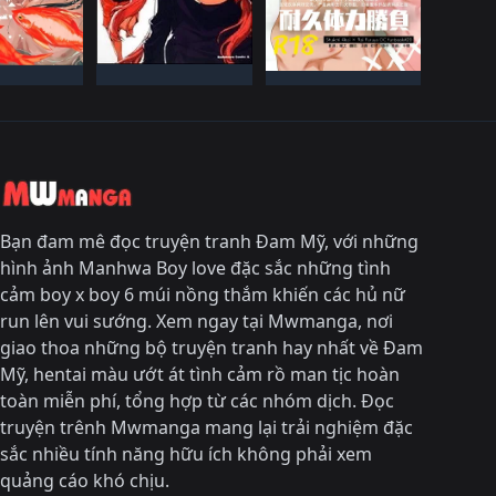
NHậT BảN
T BảN
NHậT BảN
Đã HOàN THàNH
IếN HàNH
ĐANG TIếN HàNH
Bạn đam mê đọc truyện tranh Đam Mỹ, với những
hình ảnh Manhwa Boy love đặc sắc những tình
cảm boy x boy 6 múi nồng thắm khiến các hủ nữ
run lên vui sướng. Xem ngay tại Mwmanga, nơi
giao thoa những bộ truyện tranh hay nhất về Đam
Mỹ, hentai màu ướt át tình cảm rồ man tịc hoàn
toàn miễn phí, tổng hợp từ các nhóm dịch. Đọc
truyện trênh Mwmanga mang lại trải nghiệm đặc
sắc nhiều tính năng hữu ích không phải xem
quảng cáo khó chịu.