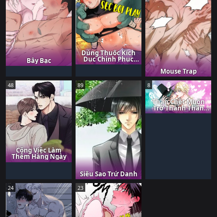
Dùng Thuốc Kích
Dục Chinh Phục
Bẫy Bạc
Thế Giới
Mouse Trap
48
89
8
Thần Chết Muốn
Trở Thành Thần
Tình yêu!
Công Việc Làm
Thêm Hàng Ngày
Siêu Sao Trứ Danh
24
23