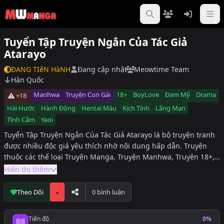
Tuyển Tập Truyện Ngắn Của Tác Giả
Atarayo
ĐANG TIếN HàNH
Đang cập nhật
Meowtime Team
Hàn Quốc
Manhwa
Truyện Con Gái
18+
BoyLove
Đam Mỹ
Drama
+18
Hài Hước
Hành Động
Hentai Màu
Kịch Tính
Lãng Mạn
Tình Cảm
Yaoi
Tuyển Tập Truyện Ngắn Của Tác Giả Atarayo là bộ truyện tranh
được nhiều độc giả yêu thích nhờ nội dung hấp dẫn. Truyện
thuộc các thể loại Truyện Manga, Truyện Manhwa, Truyện 18+,
Truyện Đam Mỹ, Truyện Truyện Màu, Truyện BoyLove, Truyện
Hiển thị thêm
Yaoi, Truyện Hài Hước, Truyện Drama, Truyện Hành Động,
Truyện Kịch Tính, Truyện Lãng Mạn, Truyện Tình Cảm, hiện
-
Theo Dõi
0 bình luận
đang được cập nhật đầy đủ tại DuaLeoTruyen. Độc giả có thể
theo dõi Tuyển Tập Truyện Ngắn Của Tác Giả Atarayo để không
Tiến độ
0%
bỏ lỡ các chương mới nhất.