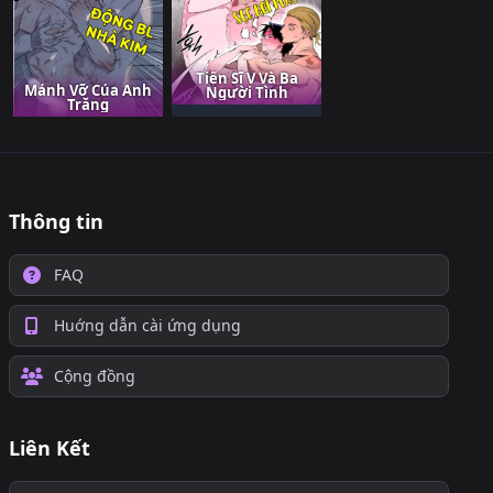
Tiến Sĩ V Và Ba
Mảnh Vỡ Của Ánh
Người Tình
Trăng
Thông tin
FAQ
Huớng dẫn cài ứng dụng
Cộng đồng
Liên Kết