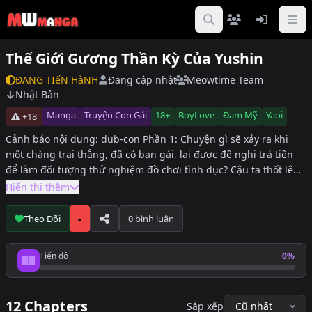
Thế Giới Gương Thần Kỳ Của Yushin
ĐANG TIếN HàNH
Đang cập nhật
Meowtime Team
Nhật Bản
Manga
Truyện Con Gái
18+
BoyLove
Đam Mỹ
Yaoi
+18
Cảnh báo nội dung: dub-con Phần 1: Chuyện gì sẽ xảy ra khi
một chàng trai thẳng, đã có bạn gái, lại được đề nghị trả tiền
để làm đối tượng thử nghiệm đồ chơi tình dục? Cậu ta thốt lên
trong hoang mang: Ngực tôi trước giờ đâu có bị kích thích như
Hiển thị thêm
thế này... Yushin chưa từng tự chơi với đồ chơi tình dục, càng
chưa bao giờ có trải nghiệm với một người đàn ông khác…
-
Theo Dõi
0 bình luận
nhưng mọi chuyện sắp thay đổi trong chiếc xe tải gương ma
thuật! Liệu cậu có thể quay lại bên bạn gái như chưa có gì xảy
Tiến độ
0%
ra, hay sẽ chọn con đường khoái lạc đồng tính? Phần 2: Sau trải
Tiến độ đọc
nghiệm trong xe tải gương ma thuật, cậu sinh viên Yushin —
vốn luôn nghĩ mình là trai thẳng — đã nghiện cảm giác bị làm
12 Chapters
Sắp xếp
phía sau. Cậu chia tay bạn gái và chính thức ra mắt với tư cách