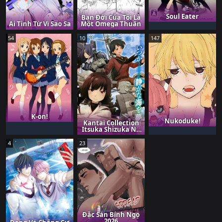
Soul Eater
Bạn Đời Của Tôi Là
Ái Tình Từ Vì Sao Sa
Một Omega Thuần
54
10
147
K-on!
Nukoduke!
Kantai Collection
Itsuka Shizuka Na
Umi De
4
23
Đặc Sản Bính Ngọ
2026