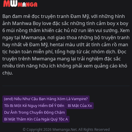
Bạn đam mê đọc truyện tranh Đam Mỹ, với những hình
ảnh Manhwa Boy love đặc sắc những tình cảm boy x boy
6 múi nồng thắm khiến các hủ nữ run lên vui sướng. Xem
ngay tại Mwmanga, nơi giao thoa những bộ truyện tranh
hay nhất về Đam Mỹ, hentai màu ướt át tình cảm rồ man
tịc hoàn toàn miễn phí, tổng hợp từ các nhóm dịch. Đọc
truyện trênh Mwmanga mang lại trải nghiệm đặc sắc
nhiều tính năng hữu ích không phải xem quảng cáo khó
chịu.
(end) Nếu Như Cậu Bạn Hàng Xóm Là Vampire?
Tôi Bị Một Kẻ Nguy Hiểm Để Ý Đến
Bí Mật Của Xx
Dư Ảnh Trong Chuyển Động Chậm
Bí Mật Thầm Kín Của Ngài Quý Tộc Α
© Copyright 2026 Mwmanga.Net. All Rights Reserved