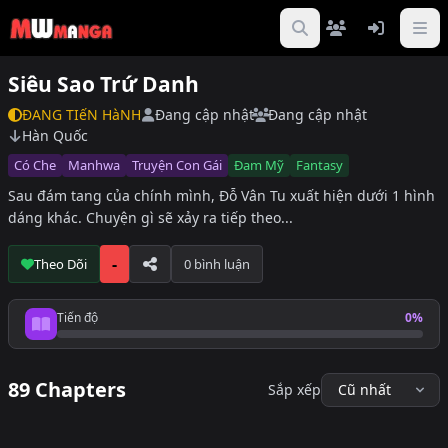
Siêu Sao Trứ Danh
ĐANG TIếN HàNH
Đang cập nhật
Đang cập nhật
Hàn Quốc
Có Che
Manhwa
Truyện Con Gái
Đam Mỹ
Fantasy
Sau đám tang của chính mình, Đỗ Vân Tu xuất hiện dưới 1 hình
dáng khác. Chuyện gì sẽ xảy ra tiếp theo...
-
Theo Dõi
0 bình luận
Tiến độ
0%
Tiến độ đọc
89 Chapters
Sắp xếp