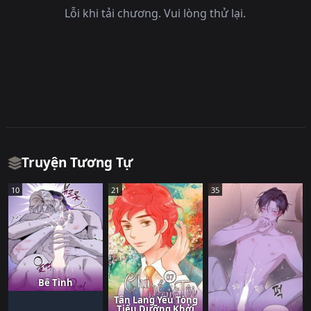
Lỗi khi tải chương. Vui lòng thử lại.
Truyện Tương Tự
10
21
35
Bể Tình
Tân Lang Yếu Tòng
Tiểu Dưỡng Khởi