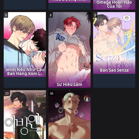
Omega Hoàn Hảo
Của Tôi
9
8
8
(end) Nếu Như Cậu
Bản Sao Senza
Bạn Hàng Xóm Là
Vampire?
Sự Hiểu Lầm
20
36