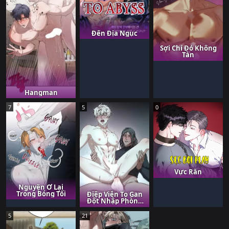
Đến Địa Ngục
Sợi Chỉ Đỏ Không
Tàn
Hangman
7
5
0
Vực Rắn
Nguyện Ở Lại
Trong Bóng Tối
Điệp Viên To Gan
Đột Nhập Phòng
Thí Nghiệm
5
21