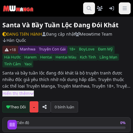
Santa Và Bầy Tuần Lộc Đang Đói Khát
ĐANG TIếN HàNH
Đang cập nhật
Meowtime Team
Hàn Quốc
Manhwa
Truyện Con Gái
18+
BoyLove
Đam Mỹ
+18
Hài Hước
Harem
Hentai
Hentai Màu
Kịch Tính
Lãng Mạn
Tình Cảm
Yaoi
Santa và bầy tuần lộc đang đói khát là bộ truyện tranh được
nhiều độc giả yêu thích nhờ nội dung hấp dẫn. Truyện thuộc
các thể loại Truyện Manga, Truyện Manhwa, Truyện 18+, Truyện
Đam Mỹ, Truyện Harem, Truyện Truyện Màu, Truyện BoyLove,
Hiển thị thêm
Truyện Yaoi, Truyện Hài Hước, Truyện Kịch Tính, Truyện Hentai,
Truyện Lãng Mạn, Truyện Tình Cảm, hiện đang được cập nhật
-
Theo Dõi
0 bình luận
đầy đủ tại DuaLeoTruyen. Độc giả có thể theo dõi Santa và bầy
tuần lộc đang đói khát để không bỏ lỡ các chương mới nhất.
Tiến độ
0%
Tiến độ đọc