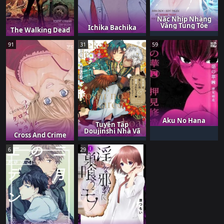
Nắc Nhịp Nhàng
Văng Tung Tóe
Ichika Bachika
The Walking Dead
91
31
59
Aku No Hana
Tuyển Tập
Doujinshi Nhà Vã
Cross And Crime
6
29