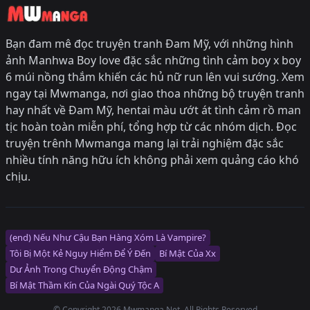
Bạn đam mê đọc truyện tranh Đam Mỹ, với những hình
ảnh Manhwa Boy love đặc sắc những tình cảm boy x boy
6 múi nồng thắm khiến các hủ nữ run lên vui sướng. Xem
ngay tại Mwmanga, nơi giao thoa những bộ truyện tranh
hay nhất về Đam Mỹ, hentai màu ướt át tình cảm rồ man
tịc hoàn toàn miễn phí, tổng hợp từ các nhóm dịch. Đọc
truyện trênh Mwmanga mang lại trải nghiệm đặc sắc
nhiều tính năng hữu ích không phải xem quảng cáo khó
chịu.
(end) Nếu Như Cậu Bạn Hàng Xóm Là Vampire?
Tôi Bị Một Kẻ Nguy Hiểm Để Ý Đến
Bí Mật Của Xx
Dư Ảnh Trong Chuyển Động Chậm
Bí Mật Thầm Kín Của Ngài Quý Tộc Α
© Copyright 2026 Mwmanga.Net. All Rights Reserved