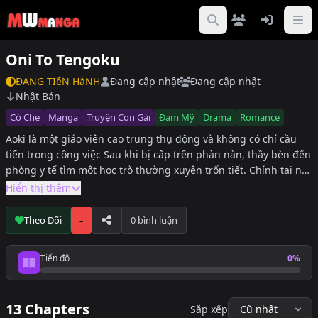
Oni To Tengoku
ĐANG TIếN HàNH
Đang cập nhật
Đang cập nhật
Nhật Bản
Có Che
Manga
Truyện Con Gái
Đam Mỹ
Drama
Romance
Aoki là một giáo viên cao trung thụ động và không có chí cầu
tiến trong công việc Sau khi bị cấp trên phàn nàn, thầy bèn đến
phòng y tế tìm một học trò thường xuyên trốn tiết. Chính tại nơi
đó, thầy và y sĩ Tengoku nói chuyện lần đầu tiên, cũng chính
Hiển thị thêm
người y sĩ này đã cười nhạo lớp vỏ bọc trung chính mà thầy
luôn trưng ra ở trường học. Dù bị Aoki nói ngay trước mặt rằng
-
Theo Dõi
0 bình luận
thầy ghét Tengoku, nhưng anh vẫn thú nhận rằng mình “đã
luôn nhìn về phía thầy ngay từ những ngày đầu về trường làm
Tiến độ
0%
việc”. Ngay sau khi được “khen” là con người “ngây thơ trong
Tiến độ đọc
sáng” thì thầy Aoki đã bị Tengoku nhào tới cưỡng hôn… Y sĩ
biến thái x Thầy giáo ngây thơ thụ động. Cái gì đang chờ đợi
13 Chapters
Sắp xếp
thầy Aoki ở phía trước đây? Thiên đường hay địa ngục? PS: Tên