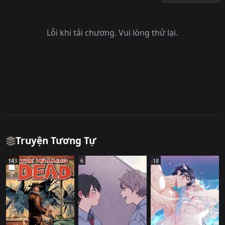
bộ này cũng là một cách chơi chữ, tên của Aoki có bộ Quỷ (oni),
tên của Tengoku dù chữ hán khác nhưng đọc đồng âm với thiên
quốc (tengoku) tức thiên đàng
Lỗi khi tải chương. Vui lòng thử lại.
Truyện Tương Tự
143
6
18