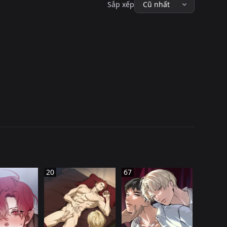
Sắp xếp
20
67