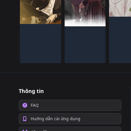
HàN 
ĐANG TI
HàN QUốC
HàN QUốC
ĐANG TIếN HàNH
ĐANG TIếN HàNH
Thông tin
FAQ
Huớng dẫn cài ứng dụng