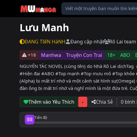
Lưu Manh
ĐANG TIếN HàNH
Đang cập nhật
Rô Lai team
+18
Manhwa
Truyện Con Trai
18+
ABO
NGUYÊN TÁC NOVEL (cùng tên) do Nhà Rô Lai dịchTag #
#Hiện đại #ABO #Top mạnh #Top mưu mô #Top khỏe #T
(Alpha) bị mất trí nhớ và một cảnh sát hình sự(Omega) 
đàn ông bị mất trí nhớ và nghĩ mình là một đứa trẻ. C
Thêm vào Yêu Thích
-
Chia Sẻ
0 bình
Tiến độ
Tiến độ đọc