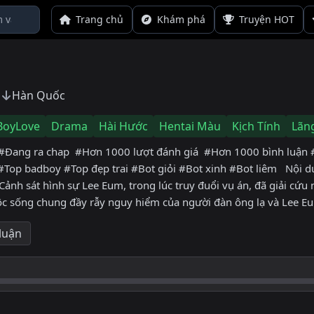
Trang chủ
Khám phá
Truyện HOT
Hàn Quốc
BoyLove
Drama
Hài Hước
Hentai Màu
Kịch Tính
Lãn
Đang ra chap #Hơn 1000 lượt đánh giá #Hơn 1000 bình luận #Đi
op badboy #Top đẹp trai #Bot giỏi #Bot xinh #Bot liêm Nội d
Cảnh sát hình sự Lee Eum, trong lúc truy đuổi vụ án, đã giải cứ
uộc sống chung đầy rẫy nguy hiểm của người đàn ông lạ và Lee Eu
 luận