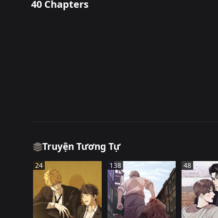
40 Chapters
Truyện Tương Tự
24
138
48