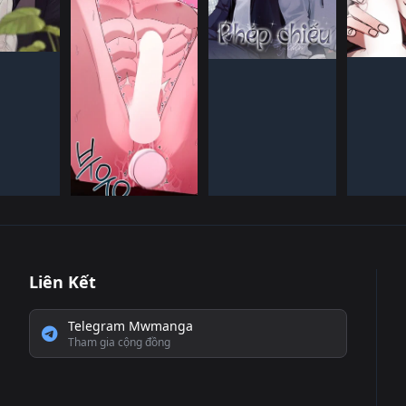
QUốC
HàN
HàN QUốC
ếN HàNH
ĐANG T
ĐANG TIếN HàNH
HàN QUốC
Đã HOàN THàNH
Liên Kết
Telegram Mwmanga
Tham gia cộng đồng