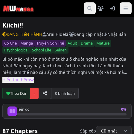
Kiichi!!
ĐANG TIếN HàNH
Arai Hideki
Đang cập nhật
Nhật Bản
Có Che
Manga
Truyện Con Trai
Adult
Drama
Mature
Psychological
School Life
Seinen
Bị bỏ mặc khi còn nhỏ ở một khu ổ chuột nghèo nàn nhất của
Nhật Bản ngày nay, Kiichi học cách tự sinh tồn. Là một thiếu
niên, làm thế nào cậu ấy có thể thích nghi với một xã hội mà
cậu đã bác bỏ các quy tắc? Trừ khi cậu ấy tạo ra các quy tắc của
Hiển thị thêm
riêng mình… Kiichi, một biểu tượng thô sơ của sức mạnh và sự
chính trực, một mình chống lại sự bất công của thế giới và trở
-
Theo Dõi
0 bình luận
thành một nhân vật không thể nào quên.
Tiến độ
0%
Tiến độ đọc
87 Chapters
Sắp xếp