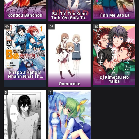
Bất Tử: Tìm Kiếm
Tình Mẹ Bao La
Kongou Banchou
Tình Yêu Giữa Tận
Thế Xác Sống
49
95
10
Pháp Sư Hạng B
Nhanh Nhất Thế
Dj Kimetsu No
Giới
Yaiba
Oomuroke
5
1