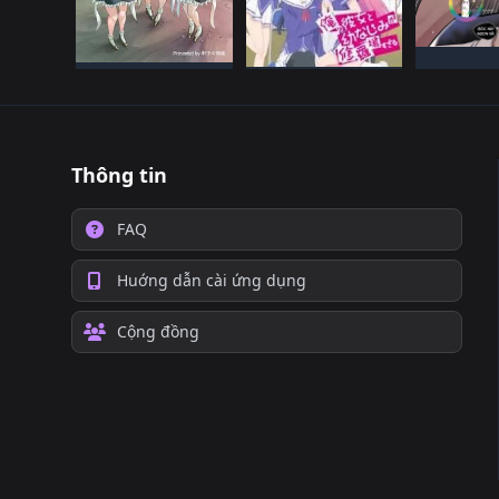
NHậT
NHậT BảN
ĐANG TI
NHậT BảN
ĐANG TIếN HàNH
ĐANG TIếN HàNH
Thông tin
FAQ
Huớng dẫn cài ứng dụng
Cộng đồng