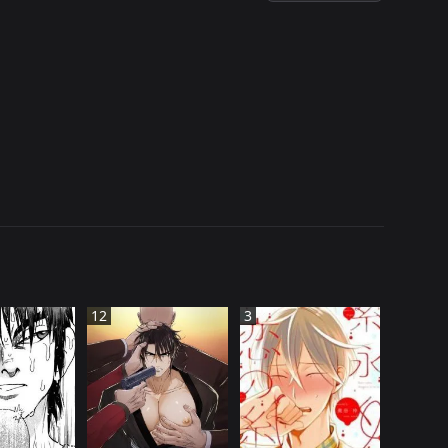
12
3
T BảN