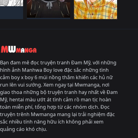
IếN HàNH
NHậT BảN
NHậT BảN
ĐANG TIếN HàNH
ĐANG TIếN HàNH
Bạn đam mê đọc truyện tranh Đam Mỹ, với những
hình ảnh Manhwa Boy love đặc sắc những tình
cảm boy x boy 6 múi nồng thắm khiến các hủ nữ
run lên vui sướng. Xem ngay tại Mwmanga, nơi
giao thoa những bộ truyện tranh hay nhất về Đam
Mỹ, hentai màu ướt át tình cảm rồ man tịc hoàn
toàn miễn phí, tổng hợp từ các nhóm dịch. Đọc
truyện trênh Mwmanga mang lại trải nghiệm đặc
sắc nhiều tính năng hữu ích không phải xem
quảng cáo khó chịu.