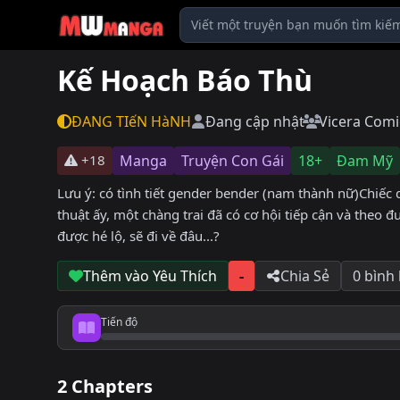
Kế Hoạch Báo Thù
ĐANG TIếN HàNH
Đang cập nhật
Vicera Com
+18
Manga
Truyện Con Gái
18+
Đam Mỹ
Lưu ý: có tình tiết gender bender (nam thành nữ)Chiếc
thuật ấy, một chàng trai đã có cơ hội tiếp cận và theo
được hé lộ, sẽ đi về đâu...?
Thêm vào Yêu Thích
-
Chia Sẻ
0 bình
Tiến độ
Tiến độ đọc
2 Chapters