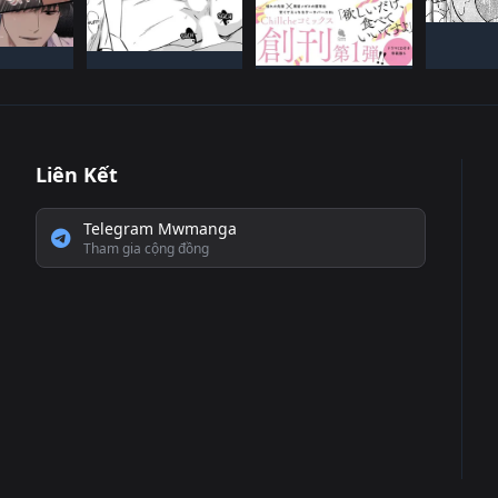
ĐANG T
 BảN
NHậT BảN
NHậT BảN
ếN HàNH
ĐANG TIếN HàNH
Đã HOàN THàNH
Liên Kết
Telegram Mwmanga
Tham gia cộng đồng