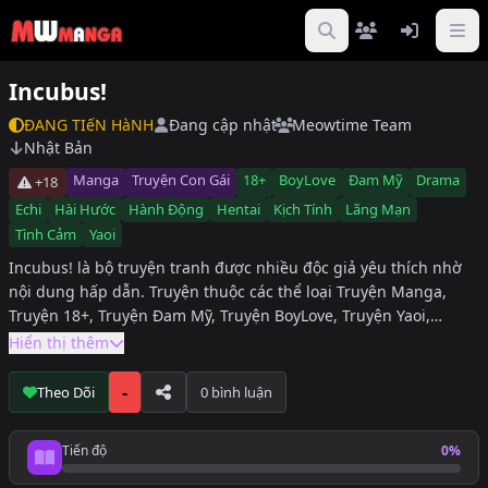
Incubus!
ĐANG TIếN HàNH
Đang cập nhật
Meowtime Team
Nhật Bản
Manga
Truyện Con Gái
18+
BoyLove
Đam Mỹ
Drama
+18
Echi
Hài Hước
Hành Động
Hentai
Kịch Tính
Lãng Mạn
Tình Cảm
Yaoi
Incubus! là bộ truyện tranh được nhiều độc giả yêu thích nhờ
nội dung hấp dẫn. Truyện thuộc các thể loại Truyện Manga,
Truyện 18+, Truyện Đam Mỹ, Truyện BoyLove, Truyện Yaoi,
Truyện Hài Hước, Truyện Drama, Truyện Hành Động, Truyện
Hiển thị thêm
Kịch Tính, Truyện Echi, Truyện Hentai, Truyện Lãng Mạn, Truyện
Tình Cảm, hiện đang được cập nhật đầy đủ tại DuaLeoTruyen.
-
Theo Dõi
0 bình luận
Độc giả có thể theo dõi Incubus! để không bỏ lỡ các chương
mới nhất.
Tiến độ
0%
Tiến độ đọc