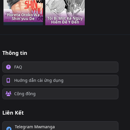
Horeta Otoko Wa
Tôi Bị Một Kẻ Nguy
Shin’yuu De
Hiểm Để Ý Đến
Thông tin
FAQ
Huớng dẫn cài ứng dụng
Cộng đồng
Liên Kết
Telegram Mwmanga