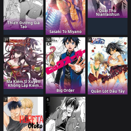
Quái Thú
Nianlaishun
Thiên Đường Giả
Tạo
Sasaki To Miyano
31
30
4
Ma Kiếm Sĩ Xuyên
Không Lập Kiếm
Làm Harem
Big Order
Quần Lót Dâu Tây
7
6