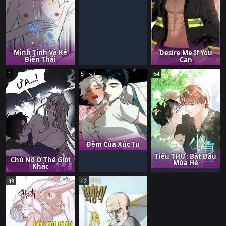
Minh Tinh Và Kẻ
Desire Me If You
Biến Thái
Can
1
5
64
Đêm Của Xúc Tu
Tiểu THỬ: Bắt Đầu
Chủ Nô Ở Thế Giới
Mùa Hè
Khác
49
42