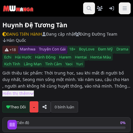
Huynh Đệ Tương Tàn
ĐANG TIếN HàNH
Đang cập nhật
Đứng Đường Team
Hàn Quốc
Manhwa
Truyện Con Gái
18+
BoyLove
Đam Mỹ
Drama
+18
Echi
Hài Hước
Hành Động
Harem
Hentai
Hentai Màu
Kịch Tính
Lãng Mạn
Tình Cảm
Yaoi
Yuri
Giới thiệu tác phẩm: Thời trung học, sau khi mất đi người bố
duy nhất, Seong min sống một mình. Vài năm sau, cậu cho Han
, người anh không hề cùng huyết thống, vào nhà mình. Thông
qua Han, cậu dần dần phát hiện những bí mật động trời mà bố
Hiển thị thêm
mình giấu kín. Thế giới của Seong min, từng tôn thờ người bố
đã mất của mình dần dần sụp đổ.#Văn hiện đại #Nghiêm túc
-
Theo Dõi
0 bình luận
#U ám #Nặng đô #Hardcore #Phi đạo đức #Đối đầu #Quan hệ
thù địch #Hiểu lầm #Yêu–hận đan xen #Trả thù #Tái ngộ #Nuôi
Tiến độ
0%
dưỡng (nhỏ nuôi lớn) #Sống chung #Quan hệ cấm kỵ #Công cộc
Tiến độ đọc
cằn #Công bạo lực #Công làm nhục #Công vô cảm #Công bị tổn