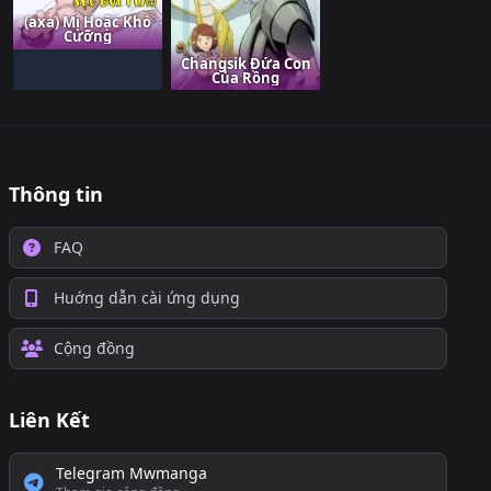
(axa) Mị Hoặc Khó
Cưỡng
Changsik Đứa Con
Của Rồng
Thông tin
FAQ
Huớng dẫn cài ứng dụng
Cộng đồng
Liên Kết
Telegram Mwmanga