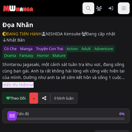
Đọa Nhân
ĐANG TIếN HàNH
NISHIDA Kensuke
Đang cập nhật
Nhật Bản
Có Che
Manga
Truyện Con Trai
Action
Adult
Adventure
Drama
Fantasy
Horror
Mature
Shintarou Jagasaki, một cảnh sát tuần tra khu vực, đang sống
cùng bạn gái. Anh ta rất không hài lòng với công việc hiện tại
của mình. Dường như anh ta sẽ sớm kết hôn và sống 1 cuộc
sống nhàm chán với 1 gia đình cơ bản - đó là 1 tương lai đáng
Hiển thị thêm
sợ đối với 1 người nhiều mơ ước như anh ta. Một ngày nọ, 1
con quái vật bí ẩn xuất hiện trên tàu và đột nhiên anh ta phát
-
Theo Dõi
0 bình luận
hiện mình có thể bắn năng lượng bằng tay phải, giống như
Master Buppanatsu, linh vật cà tím của thành phố!
Tiến độ
0%
Tiến độ đọc