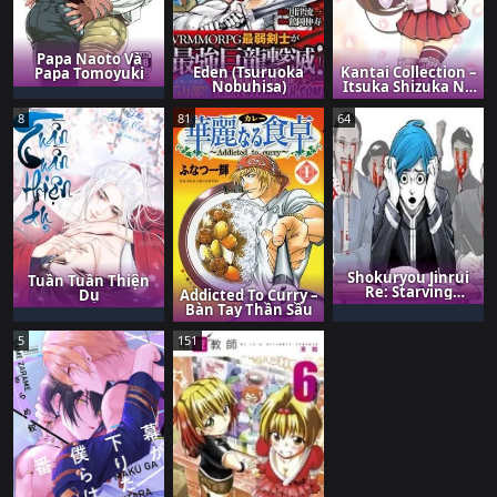
Papa Naoto Và
Eden (Tsuruoka
Kantai Collection –
Papa Tomoyuki
Nobuhisa)
Itsuka Shizuka Na
Umi De (XXX Inc)
8
81
64
Shokuryou Jinrui
Tuần Tuần Thiện
Re: Starving
Addicted To Curry –
Dụ
Re:velation
Bàn Tay Thần Sầu
5
151