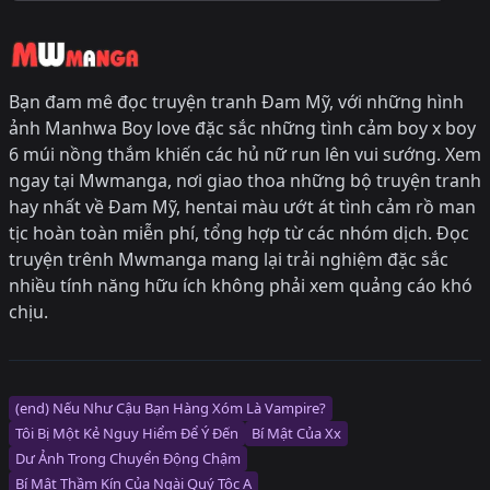
Bạn đam mê đọc truyện tranh Đam Mỹ, với những hình
ảnh Manhwa Boy love đặc sắc những tình cảm boy x boy
6 múi nồng thắm khiến các hủ nữ run lên vui sướng. Xem
ngay tại Mwmanga, nơi giao thoa những bộ truyện tranh
hay nhất về Đam Mỹ, hentai màu ướt át tình cảm rồ man
tịc hoàn toàn miễn phí, tổng hợp từ các nhóm dịch. Đọc
truyện trênh Mwmanga mang lại trải nghiệm đặc sắc
nhiều tính năng hữu ích không phải xem quảng cáo khó
chịu.
(end) Nếu Như Cậu Bạn Hàng Xóm Là Vampire?
Tôi Bị Một Kẻ Nguy Hiểm Để Ý Đến
Bí Mật Của Xx
Dư Ảnh Trong Chuyển Động Chậm
Bí Mật Thầm Kín Của Ngài Quý Tộc Α