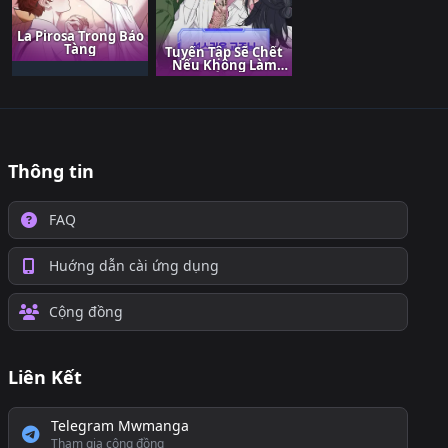
La Pirosa Trong Bảo
Tàng
Tuyển Tập Sẽ Chết
Nếu Không Làm
Tình
Thông tin
FAQ
Huớng dẫn cài ứng dụng
Cộng đồng
Liên Kết
Telegram Mwmanga
Tham gia cộng đồng