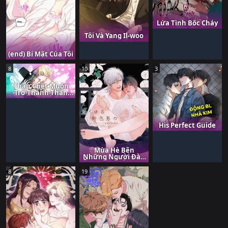
Lửa Tình Bốc Cháy
Tôi Và Yang Il-woo
(end) Bí Mật Của Tôi
8
10
3
Thần Chết Muốn
Trở Thành Thần
Tình yêu!
His Perfect Guide
Mùa Hè Bên
Những Người Đàn
Ông Nóng Bỏng Tại
Nhà Trọ
8
19