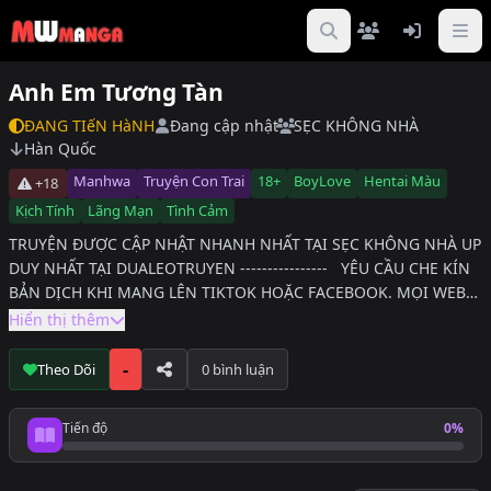
Anh Em Tương Tàn
ĐANG TIếN HàNH
Đang cập nhật
SẸC KHÔNG NHÀ
Hàn Quốc
Manhwa
Truyện Con Trai
18+
BoyLove
Hentai Màu
+18
Kịch Tính
Lãng Mạn
Tình Cảm
TRUYỆN ĐƯỢC CẬP NHẬT NHANH NHẤT TẠI SẸC KHÔNG NHÀ UP
DUY NHẤT TẠI DUALEOTRUYEN ---------------- YÊU CẦU CHE KÍN
BẢN DỊCH KHI MANG LÊN TIKTOK HOẶC FACEBOOK. MỌI WEB
KHÁC NGOÀI DƯA LEO TRUYỆN ĐỀU LÀ REUP VẬY NÊN HÃY QUA
Hiển thị thêm
WEB CHÍNH ĐỌC ĐỂ NHÓM DỊCH CÓ ĐỘNG LỰC RA CHAP
NHANH HƠN --------------------------------- Khi còn là học sinh
-
Theo Dõi
0 bình luận
trung học, Seongmin đã mất người cha duy nhất và sống cô độc
một mình. Sau vài năm, người anh không cùng huyết thống tên
Tiến độ
0%
Han bất ngờ xuất hiện và được Seongmin đưa vào nhà. Thông
Tiến độ đọc
qua Han, Seongmin đối mặt với những sự thật ẩn giấu về người
cha mà cậu chưa từng biết đến. Thế giới nội tâm của Seongmin