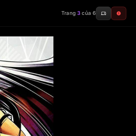
Trang
3
của 6