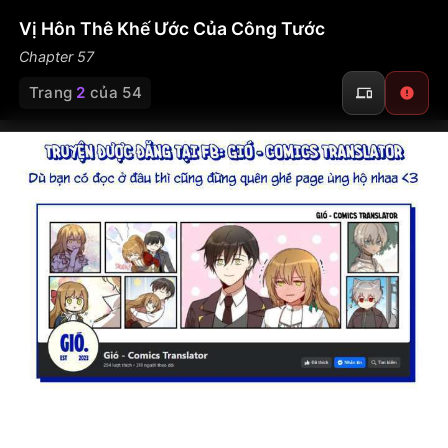
Vị Hôn Thê Khế Ước Của Công Tước
Chapter 57
Trang
2
của 54