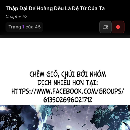
Thập Đại Đế Hoàng Đều Là Đệ Tử Của Ta
Chapter 52
Trang
1
của 45