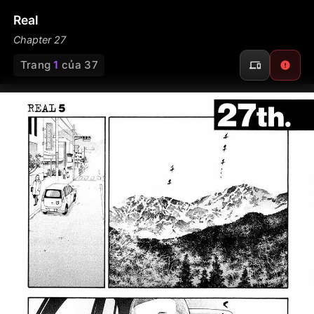
Real
Chapter 27
Trang
1
của 37