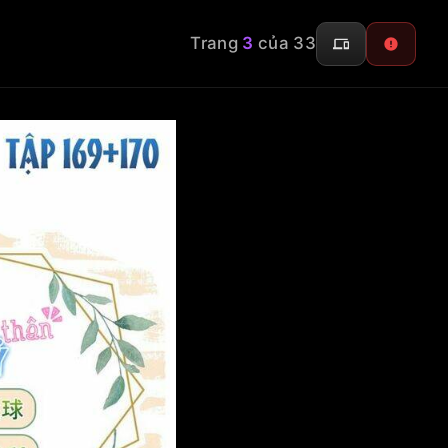
Trang
3
của 33