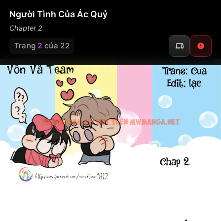
Người Tình Của Ác Quỷ
Chapter 2
Trang
2
của 22