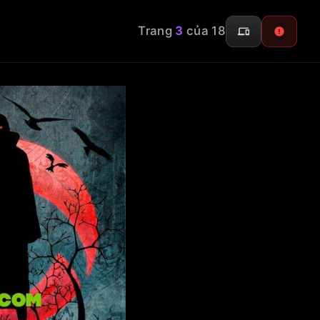
Trang
3
của 18