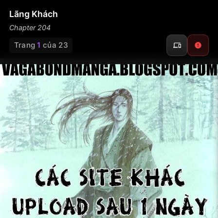
Lãng Khách
Chapter 204
Trang
1
của 23