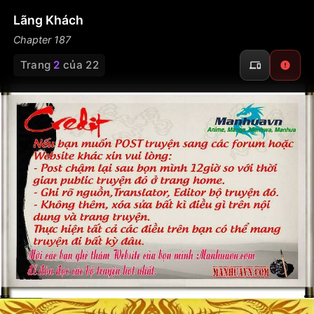
Lãng Khách
Chapter 187
Trang
2
của 22