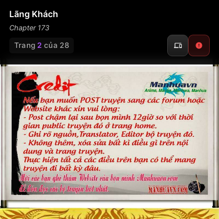
Lãng Khách
Chapter 173
Trang
2
của 28