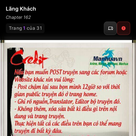
Lãng Khách
Chapter 162
Trang
1
của 31