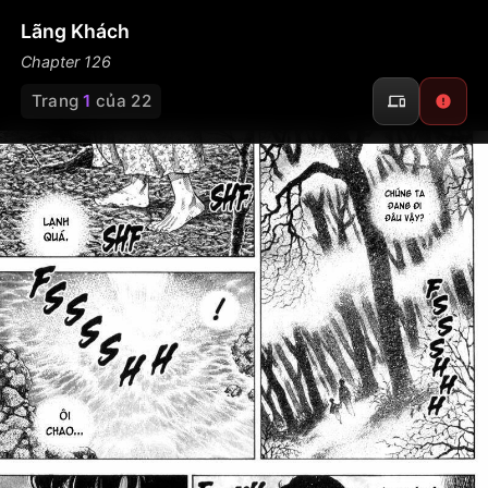
Lãng Khách
Chapter 126
Trang
1
của 22