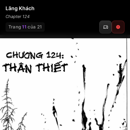
Lãng Khách
Chapter 124
Trang
11
của 21