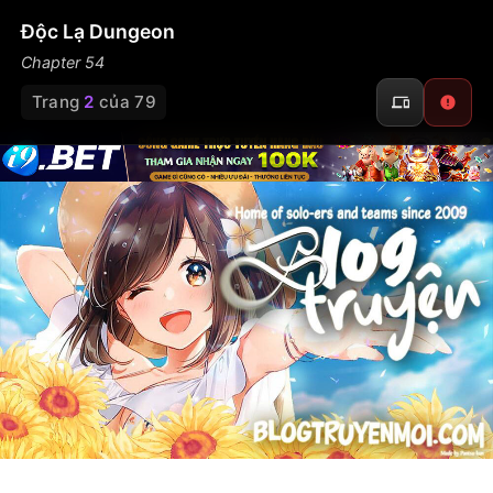
Độc Lạ Dungeon
Chapter 54
Trang
2
của 79