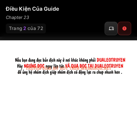
Điều Kiện Của Guide
Chapter 23
Trang
2
của 72