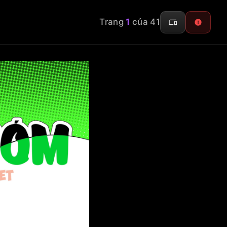
Trang
1
của 41