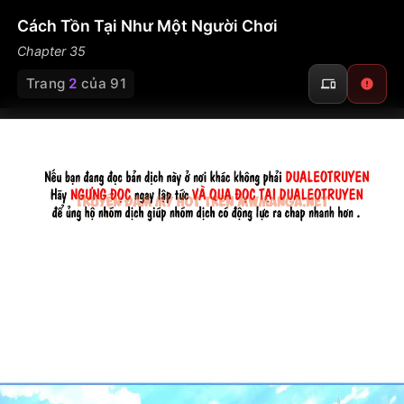
Cách Tồn Tại Như Một Người Chơi
Chapter 35
Trang
2
của 91