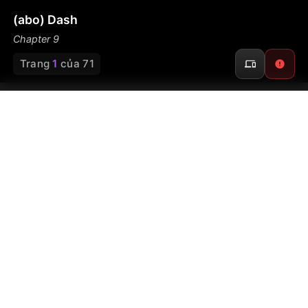
(abo) Dash
Chapter 9
Trang
1
của 71